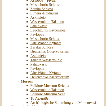
Assopos – Plytra
Mesochorio Schloss
Zaraka Schloss
Limera -Epidaurus
Asklipieio
Wassermühle Talanton
Palaiokasto
Leuchtturm Kavomalea
Pavlopetri
Mesochorio Schloss
Alte Wände Kyfanta
Zaraka Schloss
Deutsches-Observatorium
Asklipieio
Talanta Wassermühle
Palaiokasto
Pavlopetri
Alte Wände Kyfanta
Deutsches-Observatorium
Museen
Folklore Museum Reichia
Wassermühle Talanton
Folklore Museum Velia
Το Λιοτρίβι
Archäologische Sammlung von Monemvasia