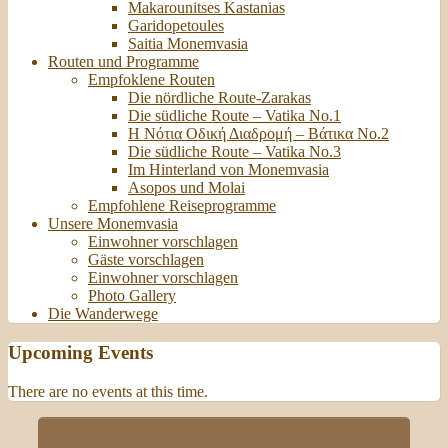
Makarounitses Kastanias
Garidopetoules
Saitia Monemvasia
Routen und Programme
Empfoklene Routen
Die nördliche Route-Zarakas
Die südliche Route – Vatika No.1
Η Νότια Οδική Διαδρομή – Βάτικα No.2
Die südliche Route – Vatika No.3
Im Hinterland von Monemvasia
Asopos und Molai
Empfohlene Reiseprogramme
Unsere Monemvasia
Einwohner vorschlagen
Gäste vorschlagen
Einwohner vorschlagen
Photo Gallery
Die Wanderwege
Upcoming Events
There are no events at this time.