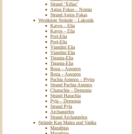
Strand ‘Xifias’
Agios Fokas – Nomia
Strand Agios Fokas
Westküste Strände – Lakonik
Kavos – Elia
Kavos – Elia
Port-Elia
Port-Elia
Viandini Elia
Viandini Elia
Tigania-Elia
Tigania-Elia
Boza – Assopos
Boza – Assopos
Pachia Ammos – Plytra
Strand Pachia Ammos
Charachia – Demonia
Strand Harachia
Pyla – Demonia
Strand Pyla
Archaggelos
Strand Archaggelos
Strände Kap Malea und Vatika
Marathias
Marathias