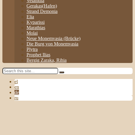
Velanidia
Gerakas(Hafen)
Strand Demonia
Elia
Kyparissi
Marathias
Molai
Neue Monemvasia (Brücke)
Die Burg von Monemvasia
Plytra
Prophet Ilias
Bergig Zaraka, Rihia
el
en
de
ru