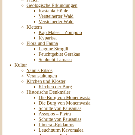
Geologische Erkundungen
Kastania Höhle
Versteinerter Wald
Versteinerter Wald
Klettern
Kap Malea – Zompolo
Kyparissi
Flora und Fauna
Lagune Strogili
Feuchtgebiet Gerakas
Schlucht Larnaca
Kultur
Yannis Ritsos
Veranstaltungen
Kirchen und Klöster
Kirchen der Burg
Historische Denkmäler
Die Burg von Monemvasia
Die Burg von Monemvasia
Schritte von Pausanias
Assopos – Plytra
Schritte von Pausanias
Limera -Epidaurus
Leuchtturm Kavomalea