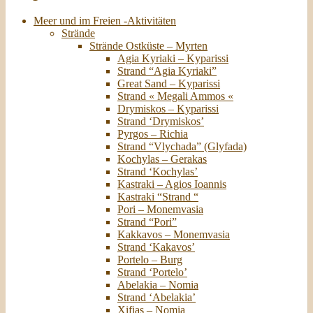
Meer und im Freien -Aktivitäten
Strände
Strände Ostküste – Myrten
Agia Kyriaki – Kyparissi
Strand “Agia Kyriaki”
Great Sand – Kyparissi
Strand « Megali Ammos «
Drymiskos – Kyparissi
Strand ‘Drymiskos’
Pyrgos – Richia
Strand “Vlychada” (Glyfada)
Kochylas – Gerakas
Strand ‘Kochylas’
Kastraki – Agios Ioannis
Kastraki “Strand “
Pori – Monemvasia
Strand “Pori”
Kakkavos – Monemvasia
Strand ‘Kakavos’
Portelo – Burg
Strand ‘Portelo’
Abelakia – Nomia
Strand ‘Abelakia’
Xifias – Nomia