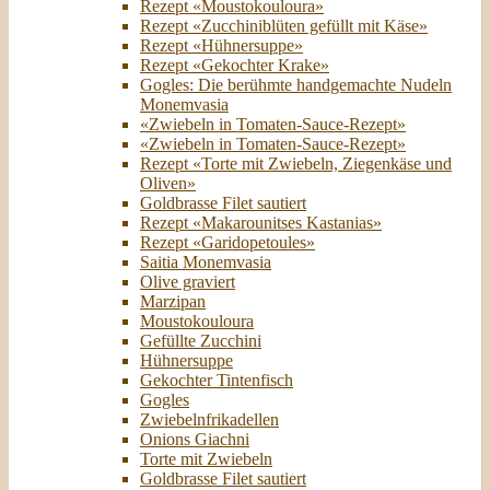
Rezept «Moustokouloura»
Rezept «Zucchiniblüten gefüllt mit Käse»
Rezept «Hühnersuppe»
Rezept «Gekochter Krake»
Gogles: Die berühmte handgemachte Nudeln
Monemvasia
«Zwiebeln in Tomaten-Sauce-Rezept»
«Zwiebeln in Tomaten-Sauce-Rezept»
Rezept «Torte mit Zwiebeln, Ziegenkäse und
Oliven»
Goldbrasse Filet sautiert
Rezept «Makarounitses Kastanias»
Rezept «Garidopetoules»
Saitia Monemvasia
Olive graviert
Marzipan
Moustokouloura
Gefüllte Zucchini
Hühnersuppe
Gekochter Tintenfisch
Gogles
Zwiebelnfrikadellen
Onions Giachni
Torte mit Zwiebeln
Goldbrasse Filet sautiert