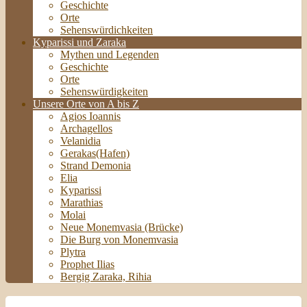
Geschichte
Orte
Sehenswürdichkeiten
Kyparissi und Zaraka
Mythen und Legenden
Geschichte
Orte
Sehenswürdigkeiten
Unsere Orte von A bis Z
Agios Ioannis
Archagellos
Velanidia
Gerakas(Hafen)
Strand Demonia
Elia
Kyparissi
Marathias
Molai
Neue Monemvasia (Brücke)
Die Burg von Monemvasia
Plytra
Prophet Ilias
Bergig Zaraka, Rihia
Monemvasia