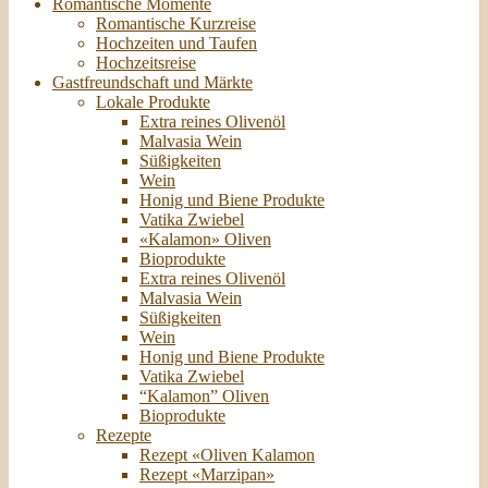
Romantische Momente
Romantische Kurzreise
Hochzeiten und Taufen
Hochzeitsreise
Gastfreundschaft und Märkte
Lokale Produkte
Extra reines Olivenöl
Malvasia Wein
Süßigkeiten
Wein
Honig und Biene Produkte
Vatika Zwiebel
«Kalamon» Oliven
Bioprodukte
Extra reines Olivenöl
Malvasia Wein
Süßigkeiten
Wein
Honig und Biene Produkte
Vatika Zwiebel
“Kalamon” Oliven
Bioprodukte
Rezepte
Rezept «Oliven Kalamon
Rezept «Marzipan»