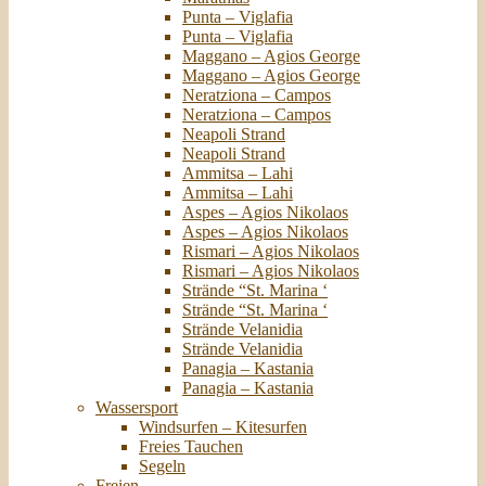
Punta – Viglafia
Punta – Viglafia
Maggano – Agios George
Maggano – Agios George
Neratziona – Campos
Neratziona – Campos
Neapoli Strand
Neapoli Strand
Ammitsa – Lahi
Ammitsa – Lahi
Aspes – Agios Nikolaos
Aspes – Agios Nikolaos
Rismari – Agios Nikolaos
Rismari – Agios Nikolaos
Strände “St. Marina ‘
Strände “St. Marina ‘
Strände Velanidia
Strände Velanidia
Panagia – Kastania
Panagia – Kastania
Wassersport
Windsurfen – Kitesurfen
Freies Tauchen
Segeln
Freien