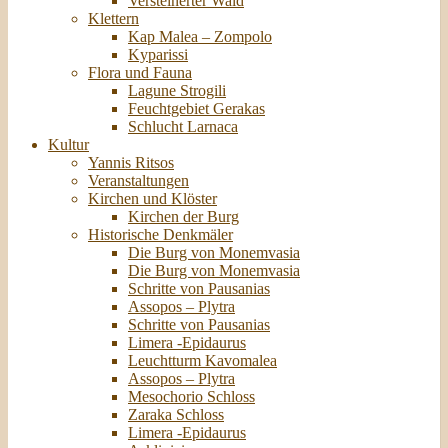
Versteinerter Wald
Klettern
Kap Malea – Zompolo
Kyparissi
Flora und Fauna
Lagune Strogili
Feuchtgebiet Gerakas
Schlucht Larnaca
Kultur
Yannis Ritsos
Veranstaltungen
Kirchen und Klöster
Kirchen der Burg
Historische Denkmäler
Die Burg von Monemvasia
Die Burg von Monemvasia
Schritte von Pausanias
Assopos – Plytra
Schritte von Pausanias
Limera -Epidaurus
Leuchtturm Kavomalea
Assopos – Plytra
Mesochorio Schloss
Zaraka Schloss
Limera -Epidaurus