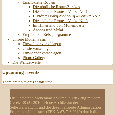
Empfoklene Routen
Die nördliche Route-Zarakas
Die südliche Route – Vatika No.1
Η Νότια Οδική Διαδρομή – Βάτικα No.2
Die südliche Route – Vatika No.3
Im Hinterland von Monemvasia
Asopos und Molai
Empfohlene Reiseprogramme
Unsere Monemvasia
Einwohner vorschlagen
Gäste vorschlagen
Einwohner vorschlagen
Photo Gallery
Die Wanderwege
Upcoming Events
There are no events at this time.
Die Gemeinde Monemvasia wurde in Einklang mit dem
Gesetz 3852 / 2010 ' Neue Architektur der
Selbstverwaltung und die dezentralisierte Administration -
Programm Kallikrates (FEK A 87/ 7.6 2010) durch die