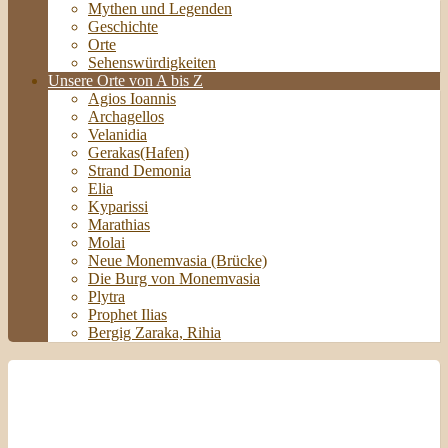
Mythen und Legenden
Geschichte
Orte
Sehenswürdigkeiten
Unsere Orte von A bis Z
Agios Ioannis
Archagellos
Velanidia
Gerakas(Hafen)
Strand Demonia
Elia
Kyparissi
Marathias
Molai
Neue Monemvasia (Brücke)
Die Burg von Monemvasia
Plytra
Prophet Ilias
Bergig Zaraka, Rihia
Monemvasia
Local Time