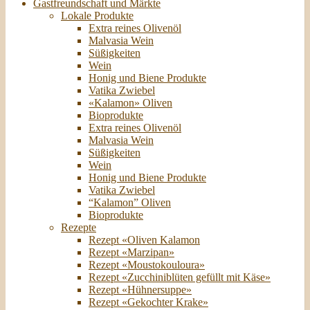
Gastfreundschaft und Märkte
Lokale Produkte
Extra reines Olivenöl
Malvasia Wein
Süßigkeiten
Wein
Honig und Biene Produkte
Vatika Zwiebel
«Kalamon» Oliven
Bioprodukte
Extra reines Olivenöl
Malvasia Wein
Süßigkeiten
Wein
Honig und Biene Produkte
Vatika Zwiebel
“Kalamon” Oliven
Bioprodukte
Rezepte
Rezept «Oliven Kalamon
Rezept «Marzipan»
Rezept «Moustokouloura»
Rezept «Zucchiniblüten gefüllt mit Käse»
Rezept «Hühnersuppe»
Rezept «Gekochter Krake»