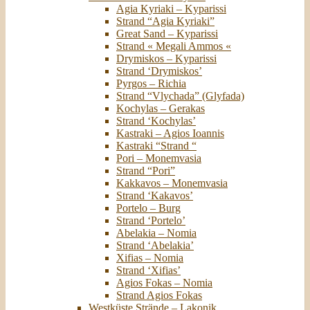
Agia Kyriaki – Kyparissi
Strand “Agia Kyriaki”
Great Sand – Kyparissi
Strand « Megali Ammos «
Drymiskos – Kyparissi
Strand ‘Drymiskos’
Pyrgos – Richia
Strand “Vlychada” (Glyfada)
Kochylas – Gerakas
Strand ‘Kochylas’
Kastraki – Agios Ioannis
Kastraki “Strand “
Pori – Monemvasia
Strand “Pori”
Kakkavos – Monemvasia
Strand ‘Kakavos’
Portelo – Burg
Strand ‘Portelo’
Abelakia – Nomia
Strand ‘Abelakia’
Xifias – Nomia
Strand ‘Xifias’
Agios Fokas – Nomia
Strand Agios Fokas
Westküste Strände – Lakonik