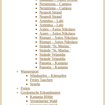
Neratziona – Campos
Neratziona – Campos
Neapoli Strand
Neapoli Strand
Ammitsa – Lahi
Ammitsa – Lahi
Aspes – Agios Nikolaos
Aspes – Agios Nikolaos
Rismari – Agios Nikolaos
Rismari – Agios Nikolaos
Strände “St. Marina ‘
Strände “St. Marina ‘
Strände Velanidia
Strände Velanidia
Panagia – Kastania
Panagia – Kastania
Wassersport
Windsurfen – Kitesurfen
Freies Tauchen
Segeln
Freien
Geologische Erkundungen
Kastania Höhle
Versteinerter Wald