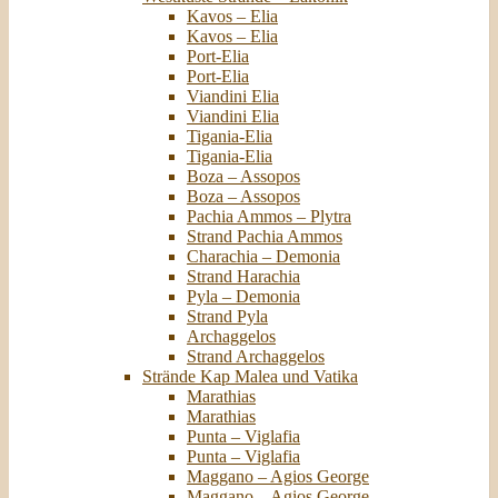
Kavos – Elia
Kavos – Elia
Port-Elia
Port-Elia
Viandini Elia
Viandini Elia
Tigania-Elia
Tigania-Elia
Boza – Assopos
Boza – Assopos
Pachia Ammos – Plytra
Strand Pachia Ammos
Charachia – Demonia
Strand Harachia
Pyla – Demonia
Strand Pyla
Archaggelos
Strand Archaggelos
Strände Kap Malea und Vatika
Marathias
Marathias
Punta – Viglafia
Punta – Viglafia
Maggano – Agios George
Maggano – Agios George