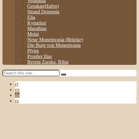
Velanidia
Gerakas(Hafen)
Strand Demonia
Elia
Kyparissi
Marathias
Molai
Neue Monemvasia (Brücke)
Die Burg von Monemvasia
Plytra
Prophet Ilias
Bergig Zaraka, Rihia
el
en
de
ru