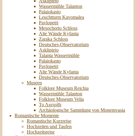
Asklipieio
Wassermühle Talanton
Palaiokasto
Leuchtturm Kavomalea
Pavlopetri
Mesochorio Schloss
Alte Wände Kyfanta
Zaraka Schloss
Deutsches-Observatorium
Asklipieio
Talanta Wassermühle
Palaiokasto
Pavlopetri
Alte Wände Kyfanta
Deutsches-Observatorium
Museen
Folklore Museum Reichia
Wassermühle Talanton
Folklore Museum Velia
Το Λιοτρίβι
Archäologische Sammlung von Monemvasia
Romantische Momente
Romantische Kurzreise
Hochzeiten und Taufen
Hochzeitsreise