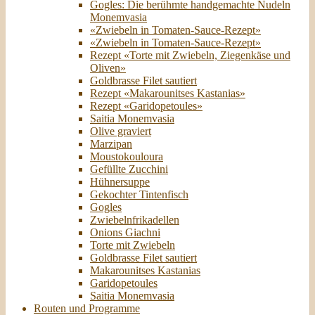
Gogles: Die berühmte handgemachte Nudeln
Monemvasia
«Zwiebeln in Tomaten-Sauce-Rezept»
«Zwiebeln in Tomaten-Sauce-Rezept»
Rezept «Torte mit Zwiebeln, Ziegenkäse und
Oliven»
Goldbrasse Filet sautiert
Rezept «Makarounitses Kastanias»
Rezept «Garidopetoules»
Saitia Monemvasia
Olive graviert
Marzipan
Moustokouloura
Gefüllte Zucchini
Hühnersuppe
Gekochter Tintenfisch
Gogles
Zwiebelnfrikadellen
Onions Giachni
Torte mit Zwiebeln
Goldbrasse Filet sautiert
Makarounitses Kastanias
Garidopetoules
Saitia Monemvasia
Routen und Programme