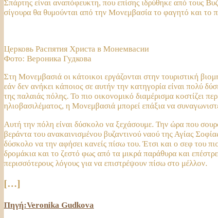
Σπάρτης είναι αναπόφευκτη, που επίσης ιδρύθηκε από τους Βυζ
σίγουρα θα θυμούνται από την Μονεμβασία το φαγητό και το π
Церковь Распятия Христа в Монемвасии
Фото: Вероника Гудкова
Στη Μονεμβασιά οι κάτοικοι εργάζονται στην τουριστική βιο
εάν δεν ανήκει κάποιος σε αυτήν την κατηγορία είναι πολύ δύσ
της παλαιάς πόλης. Το πιο οικονομικό διαμέρισμα κοστίζει πε
ηλιοβασιλέματος, η Μονεμβασιά μπορεί επάξια να συναγωνιστε
Αυτή την πόλη είναι δύσκολο να ξεχάσουμε. Την ώρα που σουρου
βεράντα του ανακαινισμένου βυζαντινού ναού της Αγίας Σοφία
δύσκολο να την αφήσει κανείς πίσω του. Έτσι και ο σεφ του πι
δρομάκια και το ζεστό φως από τα μικρά παράθυρα και επέστρε
περισσότερους λόγους για να επιστρέψουν πίσω στο μέλλον.
[…]
Πηγή:
Veronika Gudkova