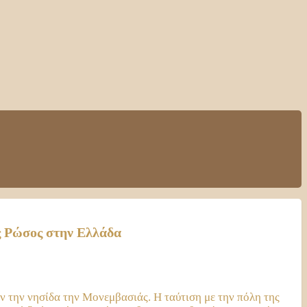
νας Ρώσος στην Ελλάδα
ύν την νησίδα την Μονεμβασιάς. Η ταύτιση με την πόλη της