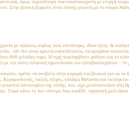
αντινούς, όμως περισσότερο πυκνοκατοικημένη με ενεργή τουρισ
οτό. Στην Δυτική Ευρώπη είναι επίσης γνωστή με το όνομα Malv
μηχανία με πρώτους κυρίως τους εστιάτορες, ιδιοκτήτες & πωλ
κολο , εάν δεν είναι αρκετά ευκατάστατος, να αγοράσει κατοικί
ρίπου 800 χιλιάδες ευρώ. Η τιμή περιλαμβάνει μάλλον και το κ
ί με την άλλη ελληνική πρωτεύουσα των ηλιοβασιλεμάτων – το χ
πώνει, πρέπει να ανεβείτε στην κορυφή του βουνού για να τα δε
ς. Κεραμοσκεπές, παλιές πέτρες, γαλάζια θάλασσα και εκπληκτι
ο γνωστού εστιατορίου της πόλης, που είχε μεταναστεύσει στη Β
ψε. Τώρα κάνει το πιο νόστιμο feta soufflé, τηγανητή μελιτζά