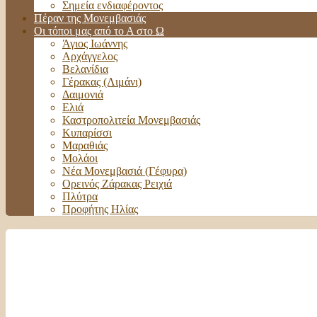
Σημεία ενδιαφέροντος
Πέραν της Μονεμβασιάς
Οι τόποι μας από το Α στο Ω
Άγιος Ιωάννης
Αρχάγγελος
Βελανίδια
Γέρακας (Λιμάνι)
Δαιμονιά
Ελιά
Καστροπολιτεία Μονεμβασιάς
Κυπαρίσσι
Μαραθιάς
Μολάοι
Νέα Μονεμβασιά (Γέφυρα)
Ορεινός Ζάρακας Ρειχιά
Πλύτρα
Προφήτης Ηλίας
Monemvasia
Local Time
07:37