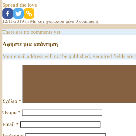
Spread the love
12/11/2019 in
Μη κατηγοριοποιημένο
0 comments
There are no comments yet.
Αφήστε μια απάντηση
Your email address will not be published. Required fields are 
Σχόλιο
*
Όνομα
*
Email
*
Ιστότοπος