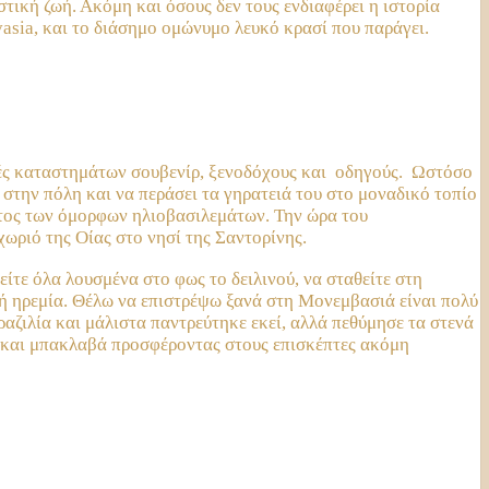
τική ζωή. Ακόμη και όσους δεν τους ενδιαφέρει η ιστορία
asia, και το διάσημο ομώνυμο λευκό κρασί που παράγει.
ητές καταστημάτων σουβενίρ, ξενοδόχους και οδηγούς. Ωστόσο
α στην πόλη και να περάσει τα γηρατειά του στο μοναδικό τοπίο
όστος των όμορφων ηλιοβασιλεμάτων. Την ώρα του
ωριό της Οίας στο νησί της Σαντορίνης.
ίτε όλα λουσμένα στο φως το δειλινού, να σταθείτε στη
κή ηρεμία. Θέλω να επιστρέψω ξανά στη Μονεμβασιά είναι πολύ
ραζιλία και μάλιστα παντρεύτηκε εκεί, αλλά πεθύμησε τα στενά
να και μπακλαβά προσφέροντας στους επισκέπτες ακόμη