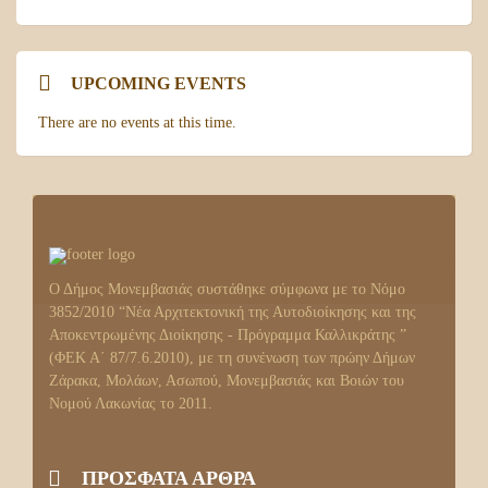
UPCOMING EVENTS
There are no events at this time.
Ο Δήμος Μονεμβασιάς συστάθηκε σύμφωνα με το Νόμο
3852/2010 “Νέα Αρχιτεκτονική της Αυτοδιοίκησης και της
Αποκεντρωμένης Διοίκησης - Πρόγραμμα Καλλικράτης ”
(ΦΕΚ Α΄ 87/7.6.2010), με τη συνένωση των πρώην Δήμων
Ζάρακα, Μολάων, Ασωπού, Μονεμβασιάς και Βοιών του
Νομού Λακωνίας το 2011.
ΠΡΟΣΦΑΤΑ ΑΡΘΡΑ