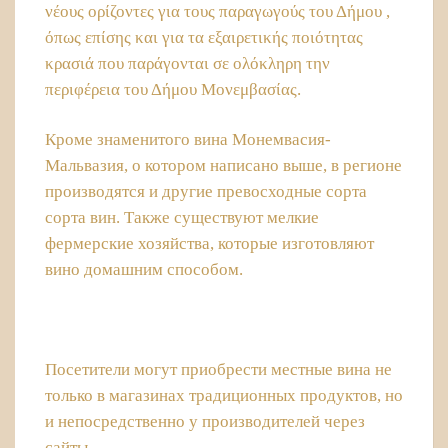
νέους ορίζοντες για τους παραγωγούς του Δήμου ,
όπως επίσης και για τα εξαιρετικής ποιότητας
κρασιά που παράγονται σε ολόκληρη την
περιφέρεια του Δήμου Μονεμβασίας.
Кроме знаменитого вина Монемвасия-
Мальвазия, о котором написано выше, в регионе
производятся и другие превосходные сорта
сорта вин. Также существуют мелкие
фермерские хозяйства, которые изготовляют
вино домашним способом.
Посетители могут приобрести местные вина не
только в магазинах традиционных продуктов, но
и непосредственно у производителей через
сайты.