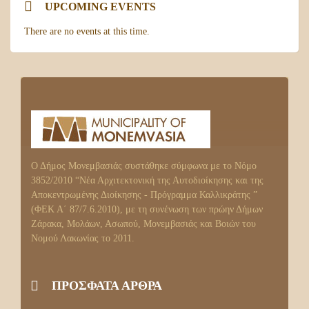
UPCOMING EVENTS
There are no events at this time.
Ο Δήμος Μονεμβασιάς συστάθηκε σύμφωνα με το Νόμο
3852/2010 “Νέα Αρχιτεκτονική της Αυτοδιοίκησης και της
Αποκεντρωμένης Διοίκησης - Πρόγραμμα Καλλικράτης ”
(ΦΕΚ Α΄ 87/7.6.2010), με τη συνένωση των πρώην Δήμων
Ζάρακα, Μολάων, Ασωπού, Μονεμβασιάς και Βοιών του
Νομού Λακωνίας το 2011.
ΠΡΌΣΦΑΤΑ ΆΡΘΡΑ