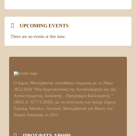
UPCOMING EVENTS
There are no events at this time.
Ο Δήμος Μονεμβασιάς συστάθηκε σύμφωνα με το Νόμο
3852/2010 “Νέα Αρχιτεκτονική της Αυτοδιοίκησης και της
Αποκεντρωμένης Διοίκησης - Πρόγραμμα Καλλικράτης ”
(ΦΕΚ Α΄ 87/7.6.2010), με τη συνένωση των πρώην Δήμων
Ζάρακα, Μολάων, Ασωπού, Μονεμβασιάς και Βοιών του
Νομού Λακωνίας το 2011.
ΠΡΟΣΦΑΤΑ ΑΡΘΡΑ